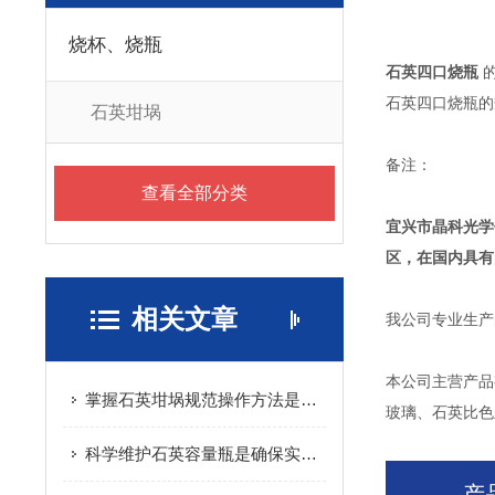
烧杯、烧瓶
石英四口烧瓶
的
石英四口烧瓶的规
石英坩埚
备注：
查看全部分类
宜兴市晶科光学
区，在国内具有
相关文章
我公司专业生产
本公司主营产品
掌握石英坩埚规范操作方法是保障工艺纯净与实验安全的核心
玻璃、石英比色
科学维护石英容量瓶是确保实验数据准确可靠的关键
产