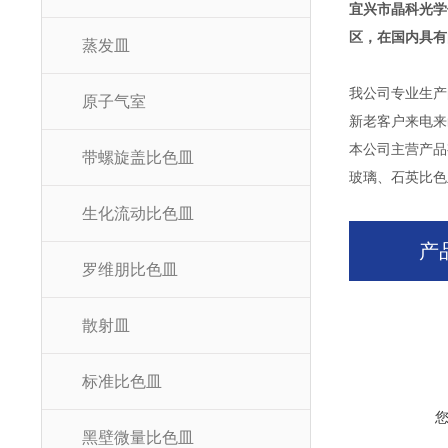
宜兴市晶科光学
区，在国内具有
蒸发皿
我公司专业生产
原子气室
新老客户来电来
本公司主营产品
带螺旋盖比色皿
玻璃、石英比色
生化流动比色皿
产
罗维朋比色皿
散射皿
标准比色皿
黑壁微量比色皿