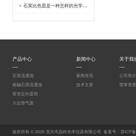
石英比色皿是一种怎样的光学器件呢
产品中心
新闻中心
关于我
石英流通池
新闻资讯
公司简
熔融石英流通池
技术文章
荣誉资
双管定向皿筒
六边形气室
版权所有 © 2026 宜兴市晶科光学仪器有限公司
备案号：苏ICP备0