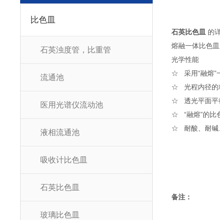
比色皿
石英比色皿
的详
熔融一体比色皿
石英浊度管，比重管
光学性能
☆ 采用“融熔
流通池
☆ 光程内径的精
☆ 透光平面平
医用光谱仪流动池
☆ “融熔”的
☆ 耐酸、耐碱
液相流通池
吸收计比色皿
石英比色皿
备注：
玻璃比色皿