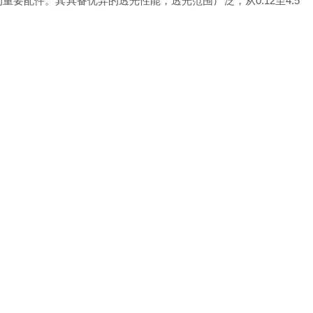
配件。其具备优异的透光性能，透光范围广泛，从0.12至4.5