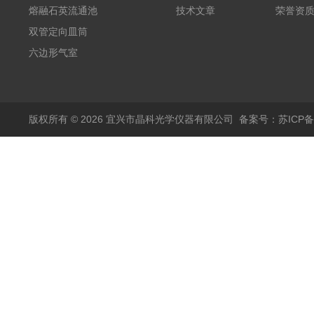
熔融石英流通池
技术文章
荣誉资
双管定向皿筒
六边形气室
版权所有 © 2026 宜兴市晶科光学仪器有限公司
备案号：苏ICP备0