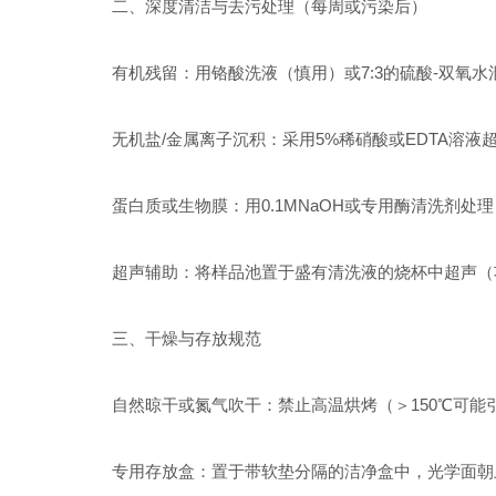
二、深度清洁与去污处理（每周或污染后）
有机残留：用铬酸洗液（慎用）或7:3的硫酸-双氧水
无机盐/金属离子沉积：采用5%稀硝酸或EDTA溶液超声
蛋白质或生物膜：用0.1MNaOH或专用酶清洗剂处
超声辅助：将样品池置于盛有清洗液的烧杯中超声（功率
三、干燥与存放规范
自然晾干或氮气吹干：禁止高温烘烤（＞150℃可能
专用存放盒：置于带软垫分隔的洁净盒中，光学面朝