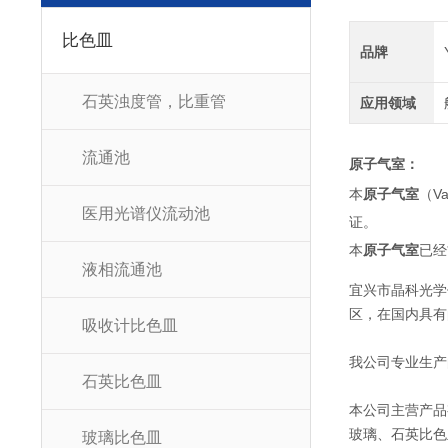
比色皿
品牌
石英浊度管，比重管
应用领域
流通池
原子气室
：
本
原子气室
（V
医用光谱仪流动池
证。
本
原子气室
已经
液相流通池
宜兴市晶科光学
区，在国内具有
吸收计比色皿
我公司专业生产
石英比色皿
本公司主营产品
玻璃、石英比色
玻璃比色皿