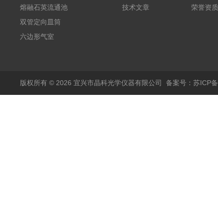
熔融石英流通池
技术文章
荣誉资
双管定向皿筒
六边形气室
版权所有 © 2026 宜兴市晶科光学仪器有限公司
备案号：苏ICP备0