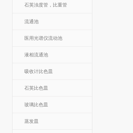
石英浊度管，比重管
流通池
医用光谱仪流动池
液相流通池
吸收计比色皿
石英比色皿
玻璃比色皿
蒸发皿