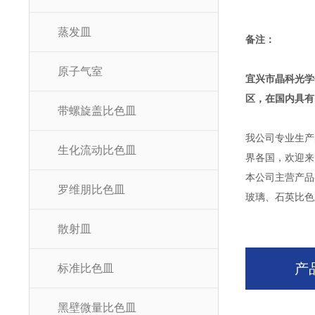
蒸发皿
备注：
原子气室
宜兴市晶科光学
区，在国内具有
带螺旋盖比色皿
我公司专业生产
生化流动比色皿
界各国，欢迎来
本公司主营产品
罗维朋比色皿
玻璃、石英比色
散射皿
产
标准比色皿
黑壁微量比色皿