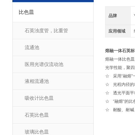
比色皿
品牌
石英浊度管，比重管
应用领域
流通池
熔融一体石英标
熔融一体比色皿
医用光谱仪流动池
光学性能，聚四
☆ 采用“融熔
液相流通池
☆ 光程内径的精
☆ 透光平面平
吸收计比色皿
☆ “融熔"的
☆ 耐酸、耐碱
石英比色皿
玻璃比色皿