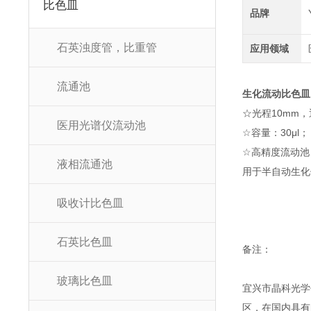
比色皿
品牌
石英浊度管，比重管
应用领域
流通池
生化流动比色皿
☆光程10mm，
医用光谱仪流动池
☆容量：30μl；
☆高精度流动池
液相流通池
用于半自动生化
吸收计比色皿
石英比色皿
备注：
玻璃比色皿
宜兴市晶科光学
区，在国内具有