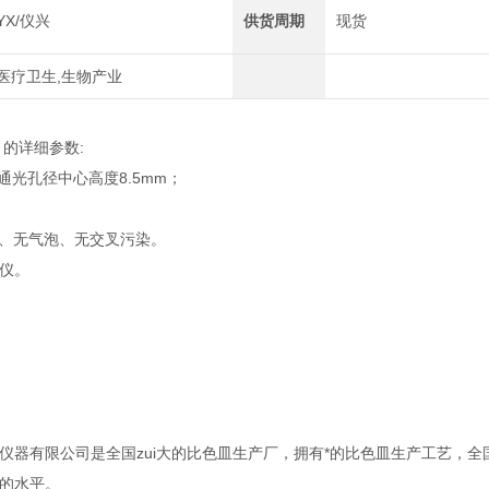
YX/仪兴
供货周期
现货
医疗卫生,生物产业
的详细参数:
通光孔径中心高度8.5mm；
、无气泡、无交叉污染。
仪。
仪器有限公司是全国zui大的比色皿生产厂，拥有*的比色皿生产工艺，全国
的水平。