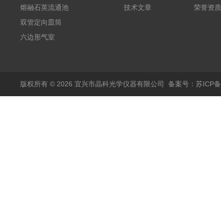
熔融石英流通池
技术文章
荣誉资
双管定向皿筒
六边形气室
版权所有 © 2026 宜兴市晶科光学仪器有限公司
备案号：苏ICP备0